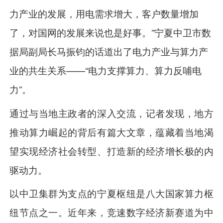
力产业的发展，用电需求增大，客户数量增加
了，对国网的发展来说也是好事。”宁夏中卫市数
据局副局长马振钧的话道出了电力产业与算力产
业的共生关系——“电力支撑算力、算力反哺电
力”。
通过与当地主政者的深入交流，记者发现，地方
推动算力崛起的背后有篇大文章，蕴藏着当地渴
望实现经济社会转型、打造新的经济增长极的内
驱动力。
以中卫集群为支点的宁夏枢纽是八大国家算力枢
纽节点之一。近年来，竞速数字经济新赛道为中