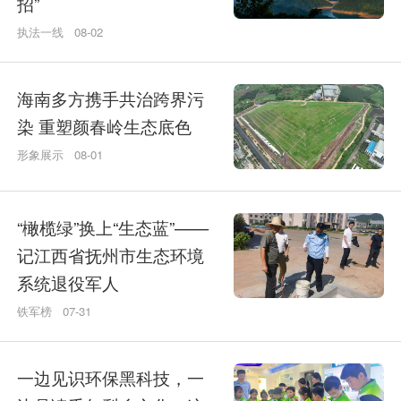
招”
执法一线
08-02
海南多方携手共治跨界污
染 重塑颜春岭生态底色
形象展示
08-01
“橄榄绿”换上“生态蓝”——
记江西省抚州市生态环境
系统退役军人
铁军榜
07-31
一边见识环保黑科技，一