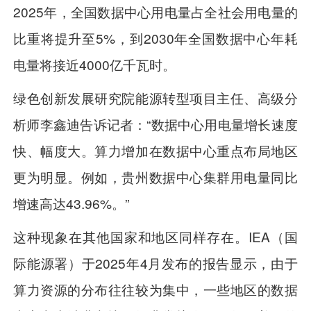
2025年，全国数据中心用电量占全社会用电量的
比重将提升至5%，到2030年全国数据中心年耗
电量将接近4000亿千瓦时。
绿色创新发展研究院能源转型项目主任、高级分
析师李鑫迪告诉记者：“数据中心用电量增长速度
快、幅度大。算力增加在数据中心重点布局地区
更为明显。例如，贵州数据中心集群用电量同比
增速高达43.96%。”
这种现象在其他国家和地区同样存在。IEA（国
际能源署）于2025年4月发布的报告显示，由于
算力资源的分布往往较为集中，一些地区的数据