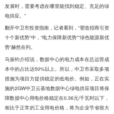
发展时，需要考虑在哪里能找到稳定、充足的绿
电供应。”
翻开中卫市投资指南，记者看到，“塑造招商引资
十个新优势”中，“电力保障新优势”“绿色能源新优
势”赫然在列。
马振钧介绍说，数据中心的电力成本在总运营成
本中的占比达50%以上。所以，中卫市采取多项
措施为项目方提供稳定的低电价。例如，正在实
施的2GW中卫云基地数据中心绿电供应项目将保
障数据中心用电价格稳定在0.36元/千瓦时以下，
相比于正常的工业用电价格，将为企业节省很大