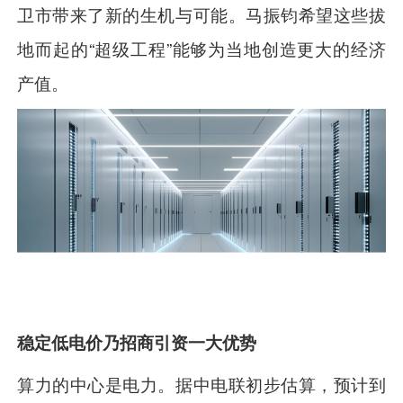
卫市带来了新的生机与可能。马振钧希望这些拔
地而起的“超级工程”能够为当地创造更大的经济
产值。
稳定低电价乃招商引资一大优势
算力的中心是电力。据中电联初步估算，预计到