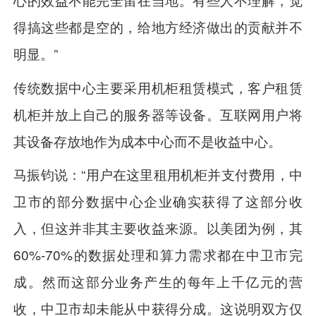
得搞这些都是空的，给地方经济做出的贡献并不
明显。”
传统数据中心主要采用机柜租赁模式，客户租赁
机柜并放上自己的服务器等设备。互联网用户将
其设备存放地作为成本中心而不是收益中心。
马振钧说：“用户在这里租用机柜并支付费用，中
卫市的部分数据中心企业确实获得了这部分收
入，但这并非其主要收益来源。以美团为例，其
60%-70%的数据处理和算力需求都在中卫市完
成。然而这部分业务产生的每年上千亿元的营
收，中卫市却未能从中获得分成。这说明双方仅