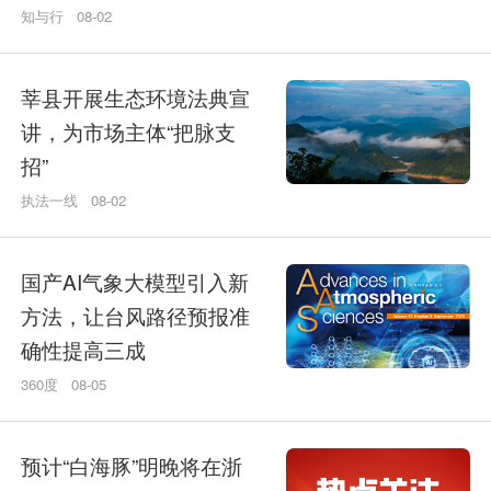
知与行
08-02
莘县开展生态环境法典宣
讲，为市场主体“把脉支
招”
执法一线
08-02
国产AI气象大模型引入新
方法，让台风路径预报准
确性提高三成
360度
08-05
预计“白海豚”明晚将在浙