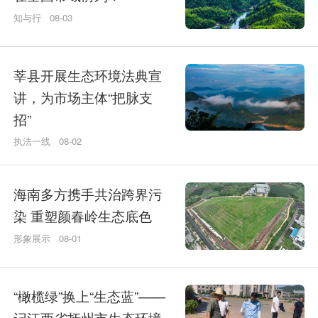
知与行
08-03
莘县开展生态环境法典宣
讲，为市场主体“把脉支
招”
执法一线
08-02
海南多方携手共治跨界污
染 重塑颜春岭生态底色
形象展示
08-01
“橄榄绿”换上“生态蓝”——
记江西省抚州市生态环境