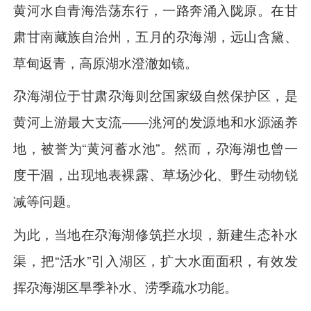
黄河水自青海浩荡东行，一路奔涌入陇原。在甘
肃甘南藏族自治州，五月的尕海湖，远山含黛、
草甸返青，高原湖水澄澈如镜。
尕海湖位于甘肃尕海则岔国家级自然保护区，是
黄河上游最大支流——洮河的发源地和水源涵养
地，被誉为“黄河蓄水池”。然而，尕海湖也曾一
度干涸，出现地表裸露、草场沙化、野生动物锐
减等问题。
为此，当地在尕海湖修筑拦水坝，新建生态补水
渠，把“活水”引入湖区，扩大水面面积，有效发
挥尕海湖区旱季补水、涝季疏水功能。